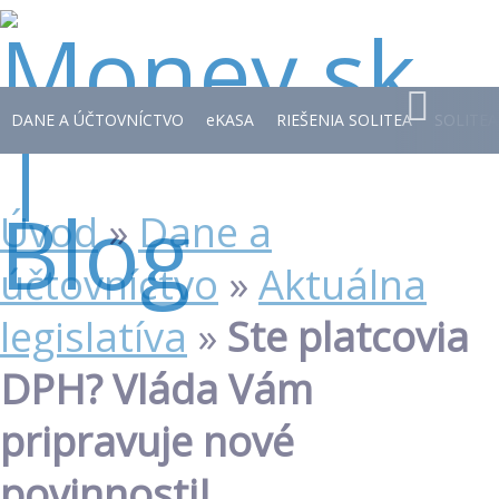
DANE A ÚČTOVNÍCTVO
e
KASA
RIEŠENIA SOLITEA
SOLITEA
Úvod
»
Dane a
účtovníctvo
»
Aktuálna
legislatíva
»
Ste platcovia
DPH? Vláda Vám
pripravuje nové
povinnosti!