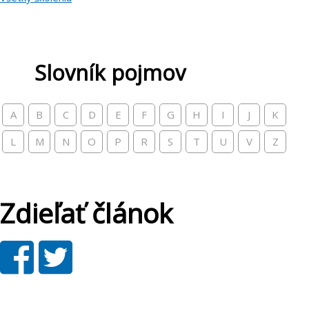
Slovník pojmov
A
B
C
D
E
F
G
H
I
J
K
L
M
N
O
P
R
S
T
U
V
Z
Zdieľať článok
Zdieľať
Tweet
článok
Facebook