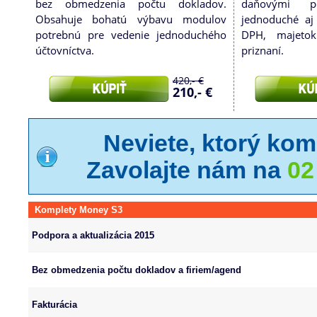
bez obmedzenia počtu dokladov.
daňovými po
Obsahuje bohatú výbavu modulov
jednoduché aj
potrebnú pre vedenie jednoduchého
DPH, majeto
účtovníctva.
priznaní.
420,- €
210,- €
Neviete, ktorý kom
Zavolajte nám na
02
Komplety Money S3
Podpora a aktualizácia 2015
Bez obmedzenia počtu dokladov a firiem/agend
Fakturácia