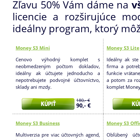
Zľavu 50% Vám dáme na
v
licencie a rozširujúce mo
ideálny program, ktorý môž
Money S3 Mini
Money S3 Lite
Cenovo výhodný komplet s
Ideálny ak ste
neobmedzeným počtom dokladov,
firma a potre
ideálny ak účtujete jednoducho a
funkcie vrátan
nepotrebujete podvojné účtovníctvo,
a potom za roz
sklady ani mzdy.
komplet Money
180,- €
90,- €
Money S3 Business
Money S3 Offi
Multiverzia pre viac účtovných agend,
Obľúbený účt