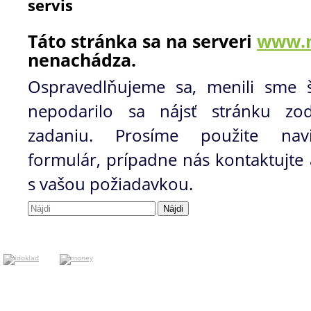
servis
Táto stránka sa na serveri
www.
nenachádza.
Ospravedlňujeme sa, menili sme š
nepodarilo sa nájsť stránku zo
zadaniu. Prosíme použite navig
formulár, prípadne nás kontaktujt
s vašou požiadavkou.
Hľadať: