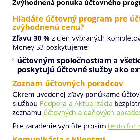
Zvýhodnená ponuka účtovného prog
Hľadáte účtovný program pre úč
zvýhodnenú cenu?
Zľavu 30 %
z cien vybraných kompleto
Money S3 poskytujeme:
účtovným spoločnostiam a všet
poskytujú účtovné služby ako ex
Zoznam účtovných poradcov
Okrem uvedenej zľavy ponúkame účtov
službou
Podpora a Aktualizácia
bezplat
zoznamu
účtovných a daňových poradc
Pre zaradenie vyplňte prosím
tento for
Komunikácia s klientmi