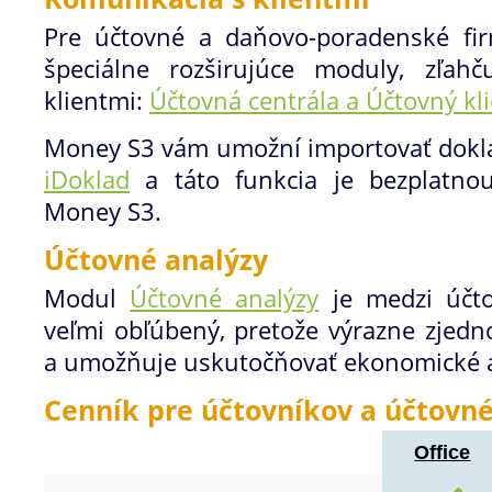
Pre účtovné a daňovo-poradenské fi
špeciálne rozširujúce moduly, zľah
klientmi:
Účtovná centrála a Účtovný kl
Money S3 vám umožní importovať doklad
iDoklad
a táto funkcia je bezplatno
Money S3.
Účtovné analýzy
Modul
Účtovné analýzy
je medzi účto
veľmi obľúbený, pretože výrazne zjedn
a umožňuje uskutočňovať ekonomické a
Cenník pre účtovníkov a účtovné
Office