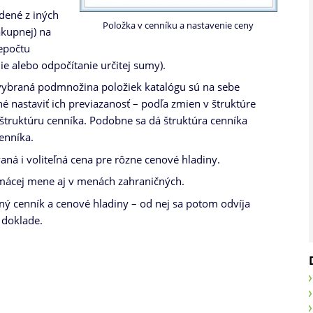
dené z iných
Položka v cenníku a nastavenie ceny
ákupnej) na
repočtu
nie alebo odpočítanie určitej sumy).
 vybraná podmnožina položiek katalógu sú na sebe
né nastaviť ich previazanosť – podľa zmien v štruktúre
 štruktúru cenníka. Podobne sa dá štruktúra cenníka
enníka.
ná i voliteľná cena pre rôzne cenové hladiny.
ácej mene aj v menách zahraničných.
iný cenník a cenové hladiny – od nej sa potom odvíja
doklade.