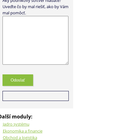
Aký podnikový softvér hľadáte?
Uveďte čo by mal riešiť, ako by Vám
mal pomôcť.
Další moduly:
Jadro systému
Ekonomika a financie
Obchod a logistika