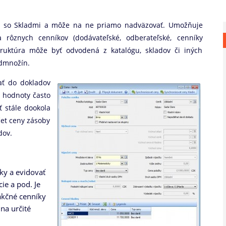
ý so Skladmi a môže na ne priamo nadväzovať. Umožňuje
 rôznych cenníkov (dodávateľské, odberateľské, cenníky
štruktúra môže byť odvodená z katalógu, skladov či iných
odmnožín.
ať do dokladov
i hodnoty často
 stále dookola
čet ceny zásoby
dov.
ky a evidovať
ie a pod. Je
akčné cenníky
na určité