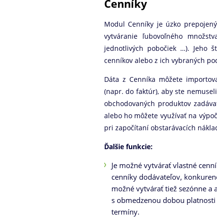
Cenníky
Modul Cenníky je úzko prepojen
vytváranie ľubovoľného množstva
jednotlivých pobočiek …). Jeho 
cenníkov alebo z ich vybraných p
Dáta z Cenníka môžete importov
(napr. do faktúr), aby ste nemusel
obchodovaných produktov zadávať
alebo ho môžete využívať na výpo
pri započítaní obstarávacích nákla
Ďalšie funkcie:
Je možné vytvárať vlastné cenní
cenníky dodávateľov, konkurenc
možné vytvárať tiež sezónne a 
s obmedzenou dobou platnosti 
termíny.