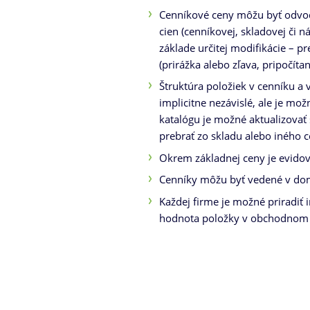
Cenníkové ceny môžu byť odvo
cien (cenníkovej, skladovej či n
základe určitej modifikácie – p
(prirážka alebo zľava, pripočíta
Štruktúra položiek v cenníku a
implicitne nezávislé, ale je mož
katalógu je možné aktualizovať
prebrať zo skladu alebo iného c
Okrem základnej ceny je evidova
Cenníky môžu byť vedené v dom
Každej firme je možné priradiť 
hodnota položky v obchodnom 